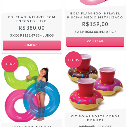
BOIA FLAMINGO INFLÁVEL
COLCHÃO INFLÁVEL COM
PISCINA MÉDIO METALIZADO
ENCOSTO LUXO
R$159,00
R$380,00
3
X DE
R$53,00
SEM JUROS
3
X DE
R$126,67
SEM JUROS
OFERTA
OFERTA
KIT BOIAS PORTA COPOS
DONUTS
R$45,00
11
% OFF