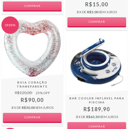
R$15,00
3
X DE
R$5,00
SEM JUROS
OFERTA
BOIA CORAÇÃO
TRANSPARENTE
R$120,00
25
% OFF
BAR COOLER INFLÁVEL PARA
R$90,00
PISCINA
3
X DE
R$30,00
SEM JUROS
R$189,90
3
X DE
R$63,30
SEM JUROS