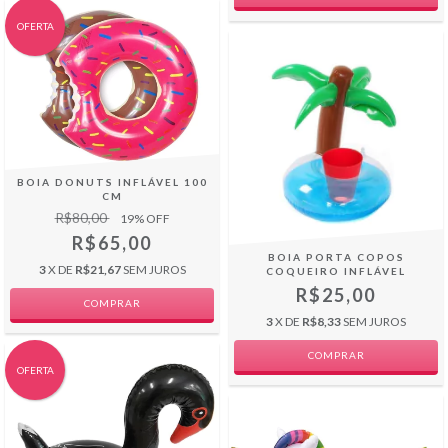
OFERTA
BOIA DONUTS INFLÁVEL 100
CM
R$80,00
19
% OFF
R$65,00
BOIA PORTA COPOS
3
X DE
R$21,67
SEM JUROS
COQUEIRO INFLÁVEL
R$25,00
COMPRAR
3
X DE
R$8,33
SEM JUROS
OFERTA