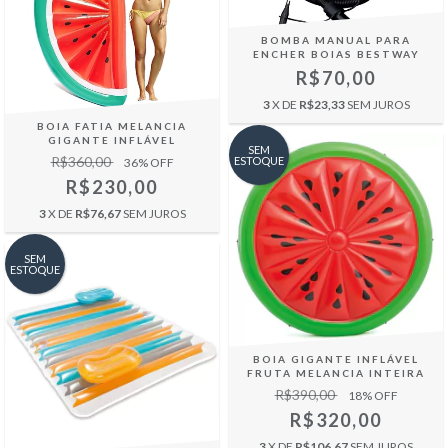
BOMBA MANUAL PARA
ENCHER BOIAS BESTWAY
R$70,00
3
X DE
R$23,33
SEM JUROS
BOIA FATIA MELANCIA
GIGANTE INFLÁVEL
SEM
R$360,00
ESTOQUE
36
% OFF
R$230,00
3
X DE
R$76,67
SEM JUROS
SEM
ESTOQUE
BOIA GIGANTE INFLÁVEL
FRUTA MELANCIA INTEIRA
R$390,00
18
% OFF
R$320,00
3
X DE
R$106,67
SEM JUROS