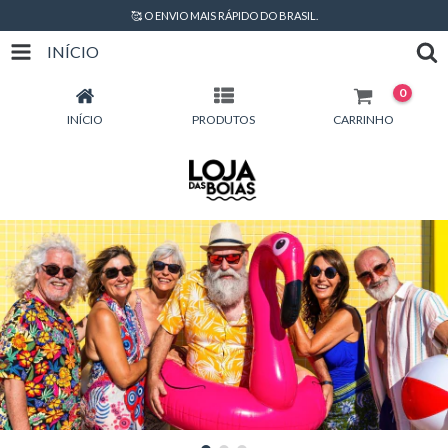
🥰 O ENVIO MAIS RÁPIDO DO BRASIL.
INÍCIO
0
INÍCIO
PRODUTOS
CARRINHO