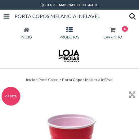
🥰 O ENVIO MAIS RÁPIDO DO BRASIL.
PORTA COPOS MELANCIA INFLÁVEL
0
INÍCIO
PRODUTOS
CARRINHO
Início
>
Porta Copos
>
Porta Copos Melancia Inflável
OFERTA