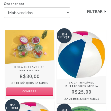
Ordenar por
FILTRAR
SEM
ESTOQUE
BOLA INFLÁVEL 3D
VARIEDADES
R$30,00
BOLA INFLÁVEL
3
X DE
R$10,00
SEM JUROS
MULTICORES MÉDIA
R$25,00
COMPRAR
3
X DE
R$8,33
SEM JUROS
SEM
ESTOQUE
SEM