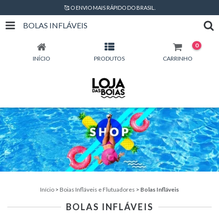
🥰 O ENVIO MAIS RÁPIDO DO BRASIL.
BOLAS INFLÁVEIS
0
INÍCIO
PRODUTOS
CARRINHO
Início
>
Boias Infláveis e Flutuadores
>
Bolas Infláveis
BOLAS INFLÁVEIS