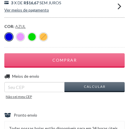
3
X DE
R$16,67
SEM JUROS
Ver meios de pagamento
COR:
AZUL
ALTERAR CEP
Entregas para o CEP:
Meios de envio
CALCULAR
Não sei meu CEP
Pronto envio
Todas nossas boias estão disponíveis para em 24 horas úteis.