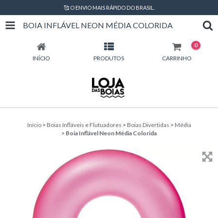
🥰 O ENVIO MAIS RÁPIDO DO BRASIL.
BOIA INFLÁVEL NEON MÉDIA COLORIDA
0
INÍCIO
PRODUTOS
CARRINHO
Início
>
Boias Infláveis e Flutuadores
>
Boias Divertidas
>
Média
>
Boia Inflável Neon Média Colorida