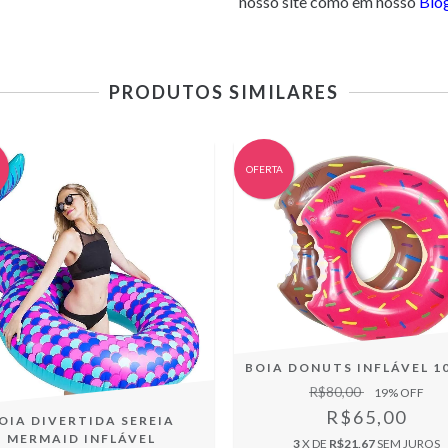
nosso site como em nosso
Blog
PRODUTOS SIMILARES
OFERTA
BOIA DONUTS INFLÁVEL 1
R$80,00
19
% OFF
R$65,00
OIA DIVERTIDA SEREIA
MERMAID INFLÁVEL
3
X DE
R$21,67
SEM JUROS