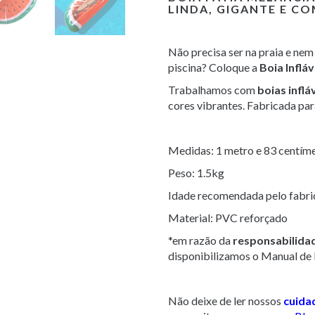
LINDA, GIGANTE E C
Não precisa ser na praia e nem
piscina? Coloque a
Boia Inflá
Trabalhamos com
boias inflá
cores vibrantes. Fabricada para
Medidas: 1 metro e 83 centím
Peso: 1.5kg
Idade recomendada pelo fabri
Material: PVC reforçado
*em razão da
responsabilida
disponibilizamos o Manual de 
Não deixe de ler nossos
cuida