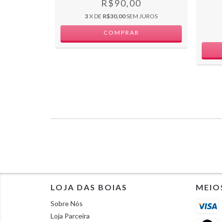
R$90,00
0
3
X DE
R$30,00
SEM JUROS
JUROS
COMPRAR
LOJA DAS BOIAS
MEIO
Sobre Nós
Loja Parceira