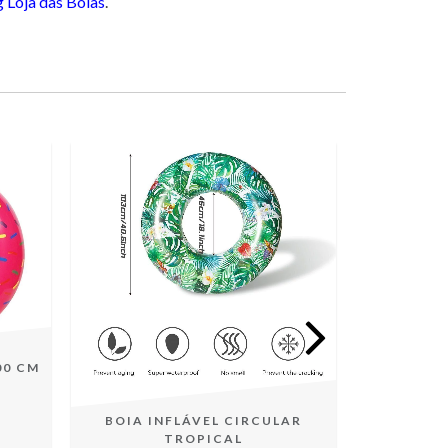
 Loja das Boias
.
00 CM
BOIA INFLÁVEL CIRCULAR
BOIA UN
TROPICAL
COL