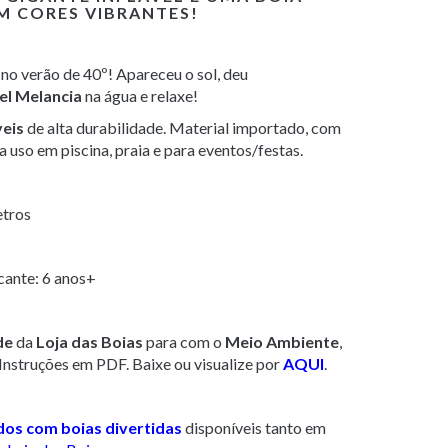
OM CORES VIBRANTES!
 no verão de 40º! Apareceu o sol, deu
vel Melancia
na água e relaxe!
veis
de alta durabilidade. Material importado, com
 uso em piscina, praia e para eventos/festas.
etros
cante: 6 anos+
de
da
Loja das Boias
para com o
Meio Ambiente
,
Instruções em PDF. Baixe ou visualize por
AQUI
.
dos com boias divertidas
disponíveis tanto em