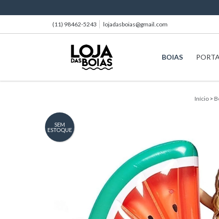
(11) 98462-5243
lojadasboias@gmail.com
BOIAS
PORT
Início
>
B
SEM
ESTOQUE