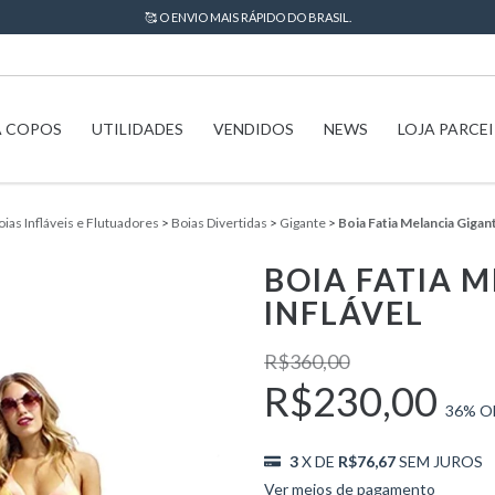
🥰 O ENVIO MAIS RÁPIDO DO BRASIL.
A COPOS
UTILIDADES
VENDIDOS
NEWS
LOJA PARCE
oias Infláveis e Flutuadores
>
Boias Divertidas
>
Gigante
>
Boia Fatia Melancia Gigant
BOIA FATIA 
INFLÁVEL
R$360,00
R$230,00
36
% O
3
X DE
R$76,67
SEM JUROS
Ver meios de pagamento