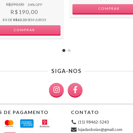
R$290,00
34
% OFF
COMPRAR
R$190,00
3
X DE
R$63,33
SEM JUROS
SIGA-NOS
S DE PAGAMENTO
CONTATO
(11) 98462-5243
lojadasboias@gmail.com