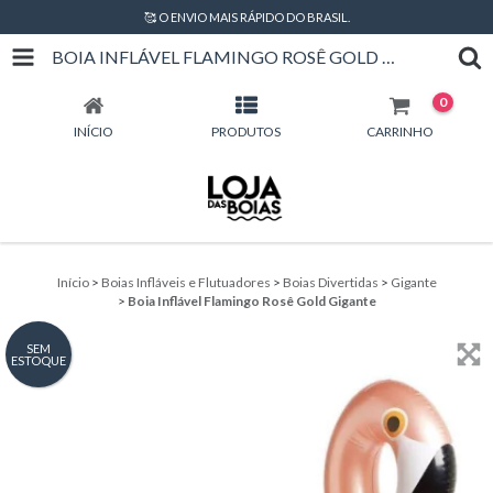
🥰 O ENVIO MAIS RÁPIDO DO BRASIL.
BOIA INFLÁVEL FLAMINGO ROSÊ GOLD GIGANTE
0
INÍCIO
PRODUTOS
CARRINHO
Início
>
Boias Infláveis e Flutuadores
>
Boias Divertidas
>
Gigante
>
Boia Inflável Flamingo Rosê Gold Gigante
SEM
ESTOQUE