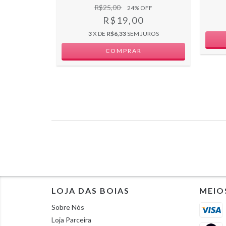
R$25,00
24
% OFF
R$19,00
JUROS
3
X DE
R$6,33
SEM JUROS
LOJA DAS BOIAS
MEIO
Sobre Nós
Loja Parceira