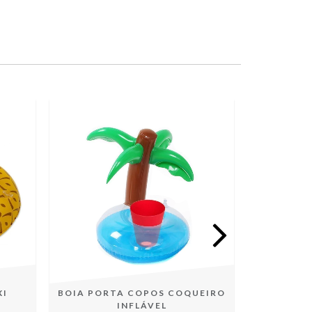
XI
BOIA PORTA COPOS COQUEIRO
KIT BO
INFLÁVEL
TR