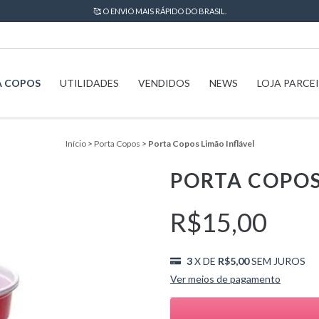
🥰 O ENVIO MAIS RÁPIDO DO BRASIL.
A COPOS
UTILIDADES
VENDIDOS
NEWS
LOJA PARCE
Início
>
Porta Copos
>
Porta Copos Limão Inflável
PORTA COPOS
R$15,00
3
X DE
R$5,00
SEM JUROS
Ver meios de pagamento