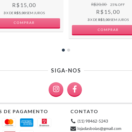
R$15,00
R$20,00
25
% OFF
R$15,00
3
X DE
R$5,00
SEM JUROS
3
X DE
R$5,00
SEM JUROS
COMPRAR
SIGA-NOS
S DE PAGAMENTO
CONTATO
(11) 98462-5243
lojadasboias@gmail.com