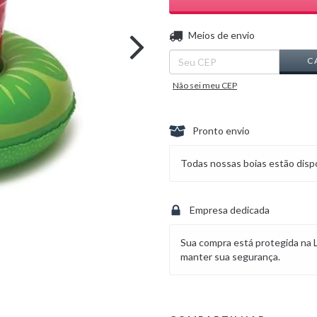
Entregas para o CEP:
Meios de envio
C
Não sei meu CEP
Pronto envio
Todas nossas boias estão dispo
Empresa dedicada
Sua compra está protegida na 
manter sua segurança.