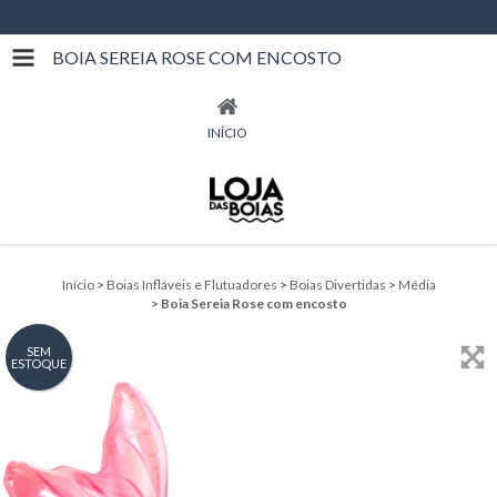
BOIA SEREIA ROSE COM ENCOSTO
INÍCIO
Início
>
Boias Infláveis e Flutuadores
>
Boias Divertidas
>
Média
>
Boia Sereia Rose com encosto
SEM
ESTOQUE