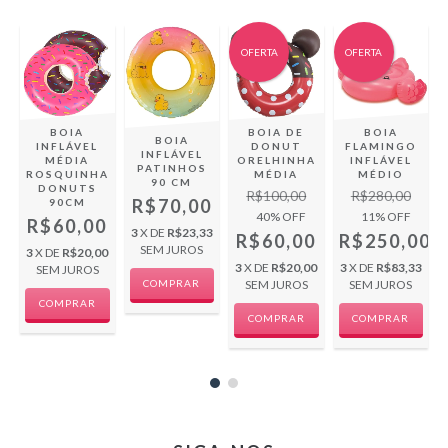
OFERTA
OFERTA
BOIA
BOIA DE
BOIA
BOIA
INFLÁVEL
DONUT
FLAMINGO
INFLÁVEL
MÉDIA
ORELHINHA
INFLÁVEL
PATINHOS
ROSQUINHA
MÉDIA
MÉDIO
90 CM
D
DONUTS
R$100,00
R$280,00
R$70,00
90CM
40
% OFF
11
% OFF
00
R$60,00
3
X DE
R$23,33
R$60,00
R$250,00
0
SEM JUROS
3
X DE
R$20,00
3
X DE
R$20,00
3
X DE
R$83,33
SEM JUROS
SEM JUROS
SEM JUROS
COMPRAR
COMPRAR