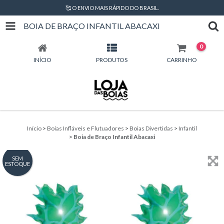
🥰 O ENVIO MAIS RÁPIDO DO BRASIL.
BOIA DE BRAÇO INFANTIL ABACAXI
0
INÍCIO
PRODUTOS
CARRINHO
Início
>
Boias Infláveis e Flutuadores
>
Boias Divertidas
>
Infantil
>
Boia de Braço Infantil Abacaxi
SEM
ESTOQUE