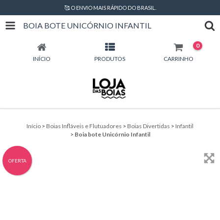
🥰 O ENVIO MAIS RÁPIDO DO BRASIL.
BOIA BOTE UNICÓRNIO INFANTIL
0
INÍCIO
PRODUTOS
CARRINHO
Início
>
Boias Infláveis e Flutuadores
>
Boias Divertidas
>
Infantil
>
Boia bote Unicórnio Infantil
OFERTA