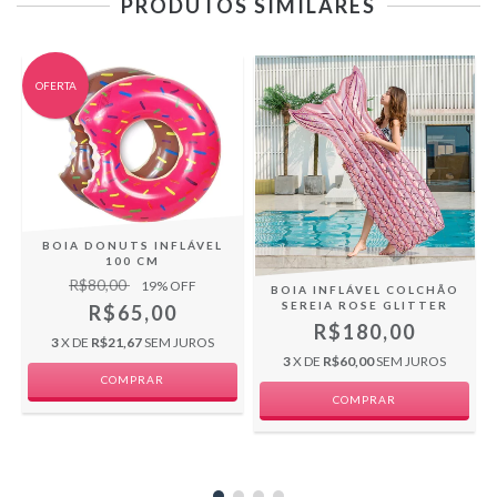
PRODUTOS SIMILARES
OFERTA
BOIA DONUTS INFLÁVEL
100 CM
R$80,00
19
% OFF
L
BOIA INFLÁVEL COLCHÃO
SEREIA ROSE GLITTER
R$65,00
R$180,00
3
X DE
R$21,67
SEM JUROS
3
X DE
R$60,00
SEM JUROS
COMPRAR