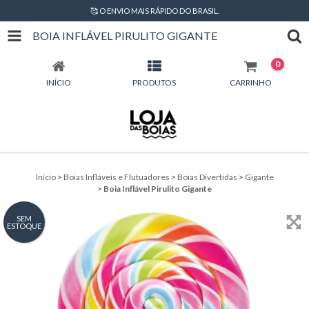
🥰 O ENVIO MAIS RÁPIDO DO BRASIL.
BOIA INFLÁVEL PIRULITO GIGANTE
0
INÍCIO
PRODUTOS
CARRINHO
Início
>
Boias Infláveis e Flutuadores
>
Boias Divertidas
>
Gigante
>
Boia Inflável Pirulito Gigante
SEM
ESTOQUE